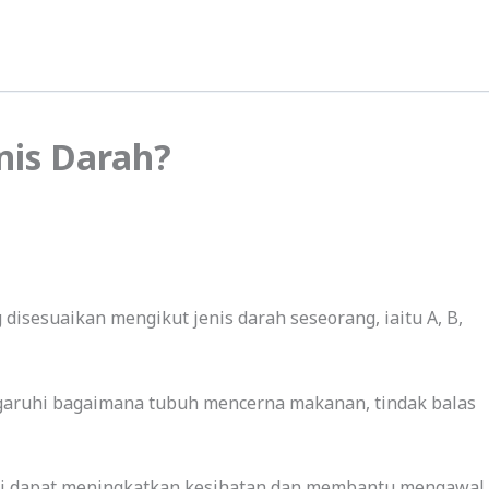
enis Darah?
disesuaikan mengikut jenis darah seseorang, iaitu A, B,
garuhi bagaimana tubuh mencerna makanan, tindak balas
yai dapat meningkatkan kesihatan dan membantu mengawal