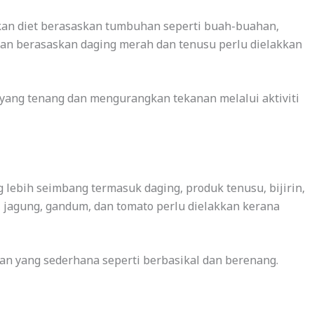
kan diet berasaskan tumbuhan seperti buah-buahan,
nan berasaskan daging merah dan tenusu perlu dielakkan
ang tenang dan mengurangkan tekanan melalui aktiviti
lebih seimbang termasuk daging, produk tenusu, bijirin,
 jagung, gandum, dan tomato perlu dielakkan kerana
an yang sederhana seperti berbasikal dan berenang.