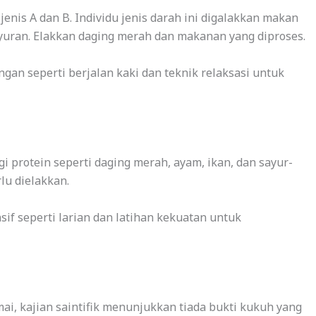
enis A dan B. Individu jenis darah ini digalakkan makan
ayuran. Elakkan daging merah dan makanan yang diproses.
n seperti berjalan kaki dan teknik relaksasi untuk
 protein seperti daging merah, ayam, ikan, dan sayur-
lu dielakkan.
f seperti larian dan latihan kekuatan untuk
ai, kajian saintifik menunjukkan tiada bukti kukuh yang