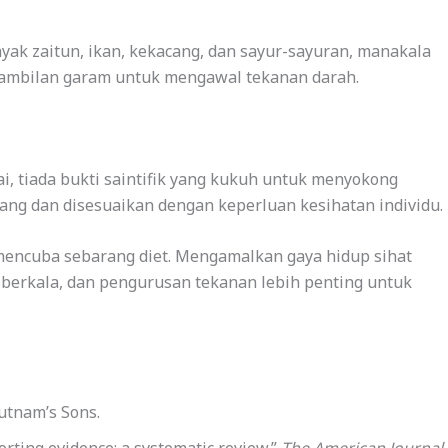
k zaitun, ikan, kekacang, dan sayur-sayuran, manakala
ambilan garam untuk mengawal tekanan darah.
i, tiada bukti saintifik yang kukuh untuk menyokong
bang dan disesuaikan dengan keperluan kesihatan individu.
ncuba sebarang diet. Mengamalkan gaya hidup sihat
rkala, dan pengurusan tekanan lebih penting untuk
Putnam’s Sons.
pporting evidence: a systematic review.”
The American Journal