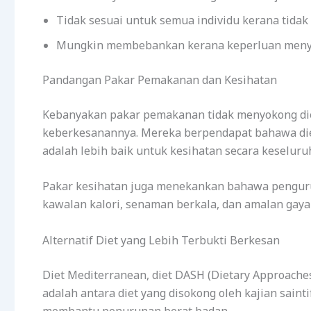
Tidak sesuai untuk semua individu kerana tida
Mungkin membebankan kerana keperluan menyu
Pandangan Pakar Pemakanan dan Kesihatan
Kebanyakan pakar pemakanan tidak menyokong diet 
keberkesanannya. Mereka berpendapat bahawa die
adalah lebih baik untuk kesihatan secara keseluru
Pakar kesihatan juga menekankan bahawa pengur
kawalan kalori, senaman berkala, dan amalan gaya
Alternatif Diet yang Lebih Terbukti Berkesan
Diet Mediterranean, diet DASH (Dietary Approaches
adalah antara diet yang disokong oleh kajian saint
membantu penurunan berat badan.