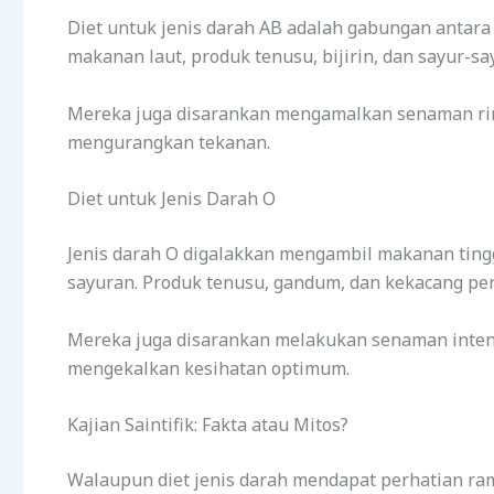
Diet untuk jenis darah AB adalah gabungan antara j
makanan laut, produk tenusu, bijirin, dan sayur-s
Mereka juga disarankan mengamalkan senaman ringa
mengurangkan tekanan.
Diet untuk Jenis Darah O
Jenis darah O digalakkan mengambil makanan tinggi
sayuran. Produk tenusu, gandum, dan kekacang per
Mereka juga disarankan melakukan senaman intensi
mengekalkan kesihatan optimum.
Kajian Saintifik: Fakta atau Mitos?
Walaupun diet jenis darah mendapat perhatian ram