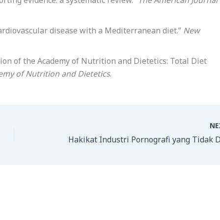
 cardiovascular disease with a Mediterranean diet.”
New
tion of the Academy of Nutrition and Dietetics: Total Diet
emy of Nutrition and Dietetics
.
N