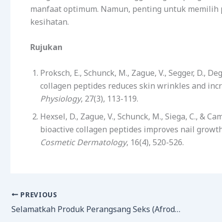
manfaat optimum. Namun, penting untuk memilih p
kesihatan.
Rujukan
Proksch, E., Schunck, M., Zague, V., Segger, D., Deg
collagen peptides reduces skin wrinkles and inc
Physiology
, 27(3), 113-119.
Hexsel, D., Zague, V., Schunck, M., Siega, C., & Ca
bioactive collagen peptides improves nail growth
Cosmetic Dermatology
, 16(4), 520-526.
PREVIOUS
Selamatkah Produk Perangsang Seks (Afrodisiak)?