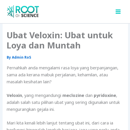
Skip
to
content
Ubat Veloxin: Ubat untuk
Loya dan Muntah
By
Admin RoS
Pernahkah anda mengalami rasa loya yang berpanjangan,
sama ada kerana mabuk perjalanan, kehamilan, atau
masalah kesihatan lain?
Veloxin
, yang mengandungi
meclozine
dan
pyridoxine
,
adalah salah satu pilihan ubat yang sering digunakan untuk
mengurangkan gejala ini.
Mari kita kenali lebih lanjut tentang ubat ini, dari cara ia
berfungsi hinggalah langkah berjaga-jaga yang perlu anda