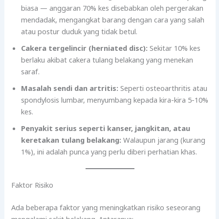
biasa — anggaran 70% kes disebabkan oleh pergerakan
mendadak, mengangkat barang dengan cara yang salah
atau postur duduk yang tidak betul.
Cakera tergelincir (herniated disc):
Sekitar 10% kes
berlaku akibat cakera tulang belakang yang menekan
saraf.
Masalah sendi dan artritis:
Seperti osteoarthritis atau
spondylosis lumbar, menyumbang kepada kira-kira 5-10%
kes.
Penyakit serius seperti kanser, jangkitan, atau
keretakan tulang belakang:
Walaupun jarang (kurang
1%), ini adalah punca yang perlu diberi perhatian khas.
Faktor Risiko
Ada beberapa faktor yang meningkatkan risiko seseorang
mengalami sakit belakang. Antaranya: