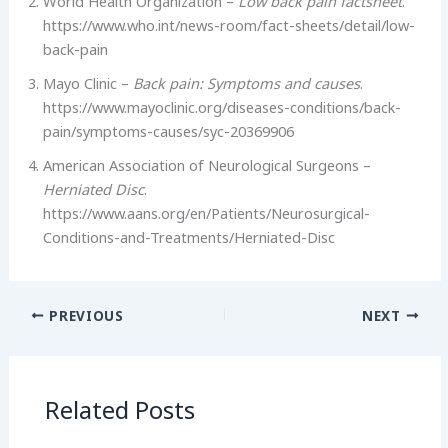
World Health Organization –
Low back pain factsheet
.
https://www.who.int/news-room/fact-sheets/detail/low-
back-pain
Mayo Clinic –
Back pain: Symptoms and causes
.
https://www.mayoclinic.org/diseases-conditions/back-
pain/symptoms-causes/syc-20369906
American Association of Neurological Surgeons –
Herniated Disc
.
https://www.aans.org/en/Patients/Neurosurgical-
Conditions-and-Treatments/Herniated-Disc
PREVIOUS
NEXT
Related Posts