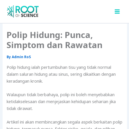
Skip
to
content
Polip Hidung: Punca,
Simptom dan Rawatan
By
Admin RoS
Polip hidung ialah pertumbuhan tisu yang tidak normal
dalam saluran hidung atau sinus, sering dikaitkan dengan
keradangan kronik.
Walaupun tidak berbahaya, polip ini boleh menyebabkan
ketidakselesaan dan menjejaskan kehidupan seharian jika
tidak dirawat.
Artikel ini akan membincangkan segala aspek berkaitan polip
hidung, termasuk punca, faktor risiko, gejala, dan pilihan