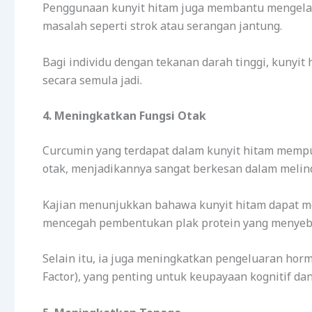
Penggunaan kunyit hitam juga membantu mengel
masalah seperti strok atau serangan jantung.
Bagi individu dengan tekanan darah tinggi, kunyi
secara semula jadi.
4. Meningkatkan Fungsi Otak
Curcumin yang terdapat dalam kunyit hitam memp
otak, menjadikannya sangat berkesan dalam melind
Kajian menunjukkan bahawa kunyit hitam dapat 
mencegah pembentukan plak protein yang menyeb
Selain itu, ia juga meningkatkan pengeluaran hor
Factor), yang penting untuk keupayaan kognitif da