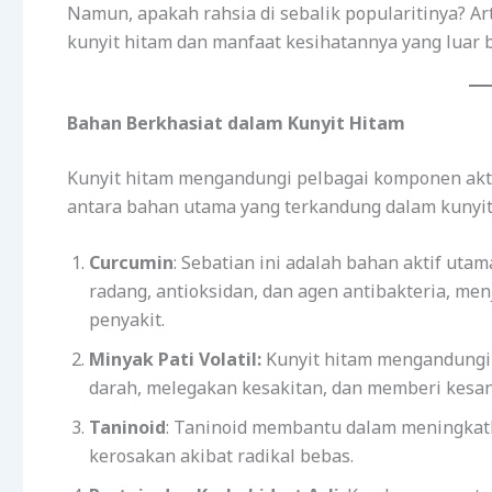
Namun, apakah rahsia di sebalik popularitinya? A
kunyit hitam dan manfaat kesihatannya yang luar b
Bahan Berkhasiat dalam Kunyit Hitam
Kunyit hitam mengandungi pelbagai komponen akt
antara bahan utama yang terkandung dalam kunyit
Curcumin
: Sebatian ini adalah bahan aktif utam
radang, antioksidan, dan agen antibakteria, m
penyakit.
Minyak Pati Volatil:
Kunyit hitam mengandungi
darah, melegakan kesakitan, dan memberi kes
Taninoid
: Taninoid membantu dalam meningkatk
kerosakan akibat radikal bebas.