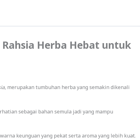
: Rahsia Herba Hebat untuk
ia
, merupakan tumbuhan herba yang semakin dikenali
erhatian sebagai bahan semula jadi yang mampu
warna keunguan yang pekat serta aroma yang lebih kuat.