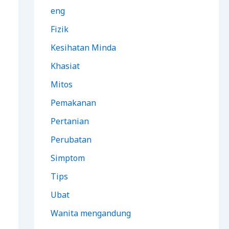
eng
Fizik
Kesihatan Minda
Khasiat
Mitos
Pemakanan
Pertanian
Perubatan
Simptom
Tips
Ubat
Wanita mengandung