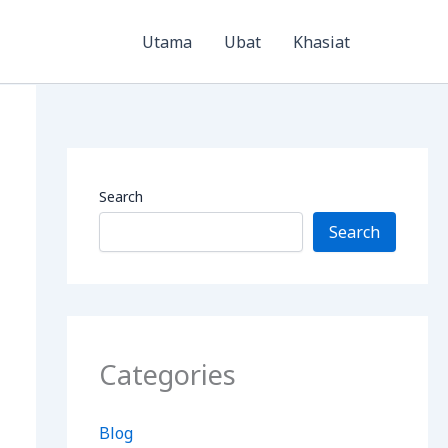
Utama
Ubat
Khasiat
Search
Search
Categories
Blog