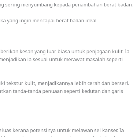
ng sering menyumbang kepada penambahan berat badan.
eka yang ingin mencapai berat badan ideal.
erikan kesan yang luar biasa untuk penjagaan kulit. Ia
enjadikan ia sesuai untuk merawat masalah seperti
i tekstur kulit, menjadikannya lebih cerah dan berseri.
an tanda-tanda penuaan seperti kedutan dan garis
eluas kerana potensinya untuk melawan sel kanser. Ia