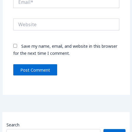
Website
Save my name, email, and website in this browser
for the next time I comment.
Search