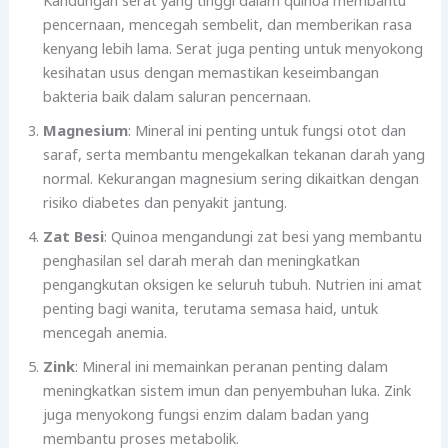
pencernaan, mencegah sembelit, dan memberikan rasa
kenyang lebih lama. Serat juga penting untuk menyokong
kesihatan usus dengan memastikan keseimbangan
bakteria baik dalam saluran pencernaan.
Magnesium
: Mineral ini penting untuk fungsi otot dan
saraf, serta membantu mengekalkan tekanan darah yang
normal. Kekurangan magnesium sering dikaitkan dengan
risiko diabetes dan penyakit jantung.
Zat Besi
: Quinoa mengandungi zat besi yang membantu
penghasilan sel darah merah dan meningkatkan
pengangkutan oksigen ke seluruh tubuh. Nutrien ini amat
penting bagi wanita, terutama semasa haid, untuk
mencegah anemia.
Zink
: Mineral ini memainkan peranan penting dalam
meningkatkan sistem imun dan penyembuhan luka. Zink
juga menyokong fungsi enzim dalam badan yang
membantu proses metabolik.