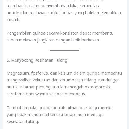
membantu dalam penyembuhan luka, sementara
antioksidan melawan radikal bebas yang boleh melemahkan
imuniti.
Pengambilan quinoa secara konsisten dapat membantu
tubuh melawan jangkitan dengan lebih berkesan.
5. Menyokong Kesihatan Tulang
Magnesium, fosforus, dan kalsium dalam quinoa membantu
mengekalkan kekuatan dan ketumpatan tulang. Kandungan
nutrisi ini amat penting untuk mencegah osteoporosis,
terutama bagi wanita selepas menopaus.
Tambahan pula, quinoa adalah pilihan baik bagi mereka
yang tidak mengambil tenusu tetapi ingin menjaga
kesihatan tulang.