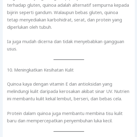
terhadap gluten, quinoa adalah alternatif sempurna kepada
bijirin seperti gandum. Walaupun bebas gluten, quinoa
tetap menyediakan karbohidrat, serat, dan protein yang
diperlukan oleh tubuh.
Ia juga mudah dicerna dan tidak menyebabkan gangguan
usus.
10. Meningkatkan Kesihatan Kulit
Quinoa kaya dengan vitamin E dan antioksidan yang
melindungi kulit daripada kerosakan akibat sinar UV. Nutrien
ini membantu kulit kekal lembut, berseri, dan bebas cela.
Protein dalam quinoa juga membantu membina tisu kulit
baru dan mempercepatkan penyembuhan luka kecil.