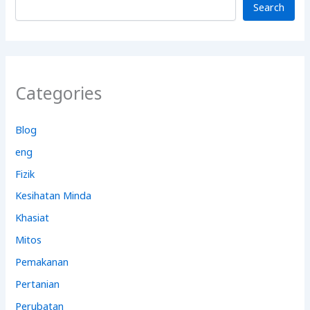
Search
Categories
Blog
eng
Fizik
Kesihatan Minda
Khasiat
Mitos
Pemakanan
Pertanian
Perubatan