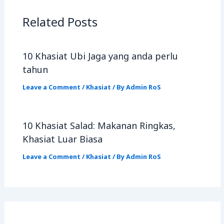
Related Posts
10 Khasiat Ubi Jaga yang anda perlu
tahun
Leave a Comment
/
Khasiat
/ By
Admin RoS
10 Khasiat Salad: Makanan Ringkas,
Khasiat Luar Biasa
Leave a Comment
/
Khasiat
/ By
Admin RoS