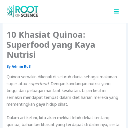
Skip
to
content
10 Khasiat Quinoa:
Superfood yang Kaya
Nutrisi
By
Admin RoS
Quinoa semakin dikenali di seluruh dunia sebagai makanan
super atau
superfood
. Dengan kandungan nutrisi yang
tinggi dan pelbagai manfaat kesihatan, bijian kecil ini
semakin mendapat tempat dalam diet harian mereka yang
mementingkan gaya hidup sihat.
Dalam artikel ini, kita akan melihat lebih dekat tentang
quinoa, bahan berkhasiat yang terdapat di dalamnya, serta