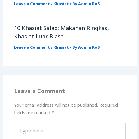
Leave a Comment
/
Khasiat
/ By
Admin RoS
10 Khasiat Salad: Makanan Ringkas,
Khasiat Luar Biasa
Leave a Comment
/
Khasiat
/ By
Admin RoS
Leave a Comment
Your email address will not be published.
Required
fields are marked
*
Type
here..