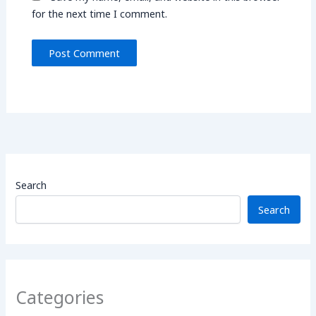
for the next time I comment.
Search
Search
Categories