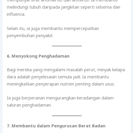
melindungi tubuh daripada jangkitan seperti selsema dan
influenza.
Selain itu, ia juga membantu mempercepatkan
penyembuhan penyakit.
6. Menyokong Penghadaman
Bagi mereka yang mengalami masalah perut, minyak kelapa
dara adalah penyelesaian semula jadi. Ia membantu
meningkatkan penyerapan nutrien penting dalam usus.
Ia juga berperanan mengurangkan keradangan dalam
saluran penghadaman.
7. Membantu dalam Pengurusan Berat Badan