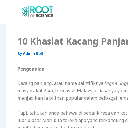
Skip
to
content
10 Khasiat Kacang Panj
By
Admin RoS
Pengenalan
Kacang panjang, atau nama saintifiknya
Vigna ungu
masyarakat Asia, termasuk Malaysia. Rasanya yan
menjadikan ia pilihan popular dalam pelbagai jeni
Tapi, tahukah anda bahawa di sebalik rasa dan kes
luar biasa? Mari kita teroka apa yang terkandung
manfaat kepada kesihatan tubuh kita.