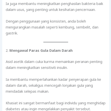
Ia juga membantu meningkatkan penghasilan bakteria baik
dalam usus, yang penting untuk kesihatan pencernaan.
Dengan penggunaan yang konsisten, anda boleh
mengurangkan masalah seperti kembung, sembelit, dan
gastrik.
2.
Mengawal Paras Gula Dalam Darah
Asid asetik dalam cuka kurma memainkan peranan penting
dalam meningkatkan sensitiviti insulin.
Ia membantu memperlahankan kadar penyerapan gula ke
dalam darah, sekaligus mencegah lonjakan gula yang
mendadak selepas makan.
Khasiat ini sangat bermanfaat bagi individu yang menghidap
diabetes atau ingin mengelakkan penyakit tersebut.