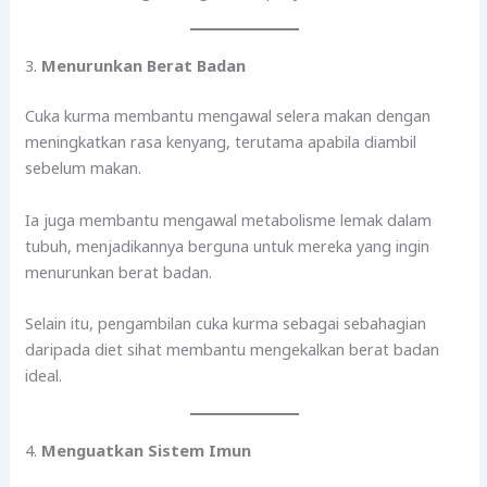
3.
Menurunkan Berat Badan
Cuka kurma membantu mengawal selera makan dengan
meningkatkan rasa kenyang, terutama apabila diambil
sebelum makan.
Ia juga membantu mengawal metabolisme lemak dalam
tubuh, menjadikannya berguna untuk mereka yang ingin
menurunkan berat badan.
Selain itu, pengambilan cuka kurma sebagai sebahagian
daripada diet sihat membantu mengekalkan berat badan
ideal.
4.
Menguatkan Sistem Imun