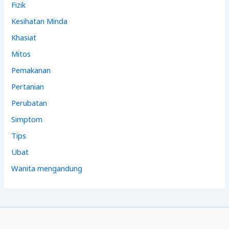
Fizik
Kesihatan Minda
Khasiat
Mitos
Pemakanan
Pertanian
Perubatan
Simptom
Tips
Ubat
Wanita mengandung