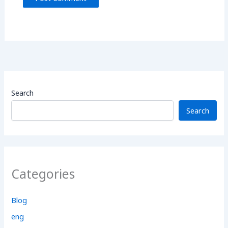
Search
Search
Categories
Blog
eng