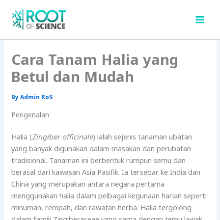
Skip
to
content
Cara Tanam Halia yang
Betul dan Mudah
By
Admin RoS
Pengenalan
Halia (
Zingiber officinale
) ialah sejenis tanaman ubatan
yang banyak digunakan dalam masakan dan perubatan
tradisional. Tanaman ini berbentuk rumpun semu dan
berasal dari kawasan Asia Pasifik. Ia tersebar ke India dan
China yang merupakan antara negara pertama
menggunakan halia dalam pelbagai kegunaan harian seperti
minuman, rempah, dan rawatan herba. Halia tergolong
dalam famili Zingiberaceae yang sama dengan temu lawak,