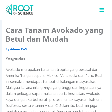
Skip
to
content
Cara Tanam Avokado yang
Betul dan Mudah
By
Admin RoS
Pengenalan
Avokado merupakan tanaman tropika yang berasal dari
Amerika Tengah seperti Mexico, Venezuela dan Peru. Buah
ini semakin mendapat tempat di kalangan masyarakat
Malaysia kerana nilai gizinya yang tinggi dan kegunaannya
dalam pelbagai sajian makanan serta kesihatan. Avokado
kaya dengan karbohidrat, protein, lemak sayuran, kalsium,
fosforus, serta vitamin A dan C. Selain itu, buah ini juga
mudah dicerna dan baik untuk fungsi organ tubuh serta