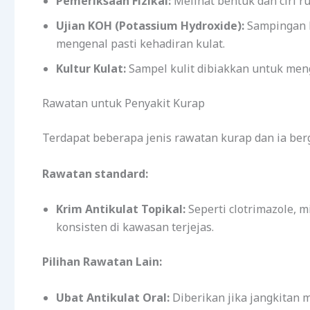
Pemeriksaan Fizikal:
Melihat bentuk dan ciri r
Ujian KOH (Potassium Hydroxide):
Sampingan k
mengenal pasti kehadiran kulat.
Kultur Kulat:
Sampel kulit dibiakkan untuk meng
Rawatan untuk Penyakit Kurap
Terdapat beberapa jenis rawatan kurap dan ia ber
Rawatan standard:
Krim Antikulat Topikal:
Seperti clotrimazole, mi
konsisten di kawasan terjejas.
Pilihan Rawatan Lain:
Ubat Antikulat Oral:
Diberikan jika jangkitan 