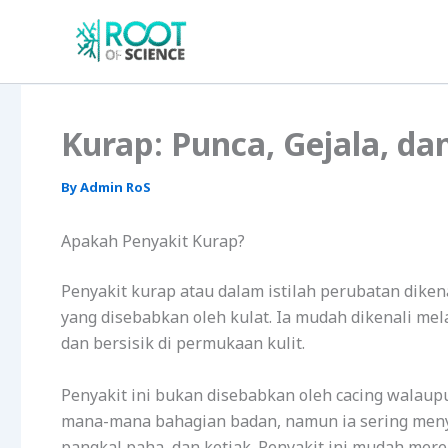
Skip
to
content
Kurap: Punca, Gejala, d
By
Admin RoS
Apakah Penyakit Kurap?
Penyakit kurap atau dalam istilah perubatan diken
yang disebabkan oleh kulat. Ia mudah dikenali me
dan bersisik di permukaan kulit.
Penyakit ini bukan disebabkan oleh cacing walaup
mana-mana bahagian badan, namun ia sering menye
pangkal paha, dan ketiak. Penyakit ini mudah mer