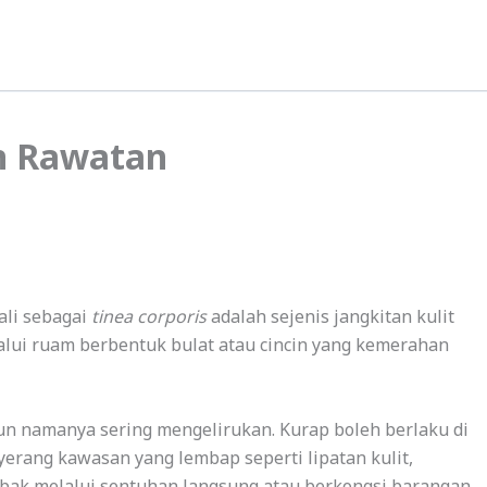
an Rawatan
ali sebagai
tinea corporis
adalah sejenis jangkitan kulit
lalui ruam berbentuk bulat atau cincin yang kemerahan
un namanya sering mengelirukan. Kurap boleh berlaku di
rang kawasan yang lembap seperti lipatan kulit,
ebak melalui sentuhan langsung atau berkongsi barangan