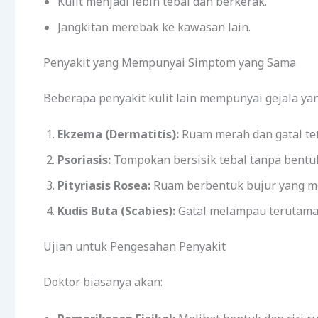
Kulit menjadi lebih tebal dan berkerak.
Jangkitan merebak ke kawasan lain.
Penyakit yang Mempunyai Simptom yang Sama
Beberapa penyakit kulit lain mempunyai gejala ya
Ekzema (Dermatitis):
Ruam merah dan gatal tet
Psoriasis:
Tompokan bersisik tebal tanpa bentuk
Pityriasis Rosea:
Ruam berbentuk bujur yang me
Kudis Buta (Scabies):
Gatal melampau terutaman
Ujian untuk Pengesahan Penyakit
Doktor biasanya akan: