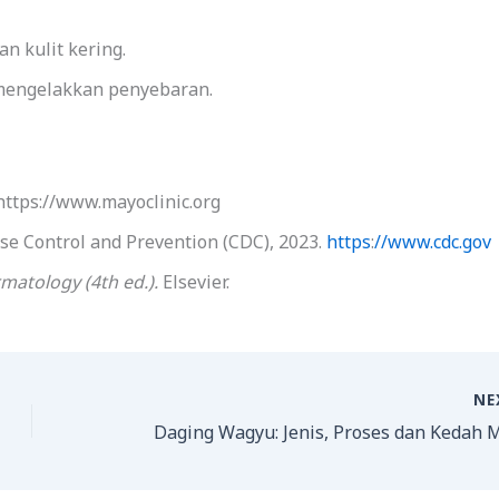
n kulit kering.
engelakkan penyebaran.
https://www.mayoclinic.org
ase Control and Prevention (CDC), 2023.
https
:
//www.cdc.gov
matology (4th ed.).
Elsevier.
NE