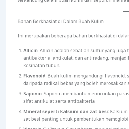
terkandung dalam buah kulim dan sepuluh manfaat
Bahan Berkhasiat di Dalam Buah Kulim
Ini merupakan beberapa bahan berkhasiat di dala
Allicin
: Allicin adalah sebatian sulfur yang juga
antibakteria, antikulat, dan antiradang, menja
kesihatan tubuh.
Flavonoid
: Buah kulim mengandungi flavonoid,
daripada radikal bebas yang boleh merosakkan s
Saponin
: Saponin membantu menurunkan paras 
sifat antikulat serta antibakteria.
Mineral seperti kalsium dan zat besi
: Kalsiu
zat besi penting untuk pembentukan hemoglobi