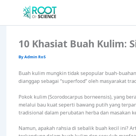
Skip
to
content
10 Khasiat Buah Kulim: S
By
Admin RoS
Buah kulim mungkin tidak sepopular buah-buahan l
dianggap sebagai “superfood” oleh masyarakat trad
Pokok kulim (Scorodocarpus borneensis), yang beras
melalui bau kuat seperti bawang putih yang terpan
tradisional dalam perubatan herba dan masakan k
Namun, apakah rahsia di sebalik buah kecil ini? A