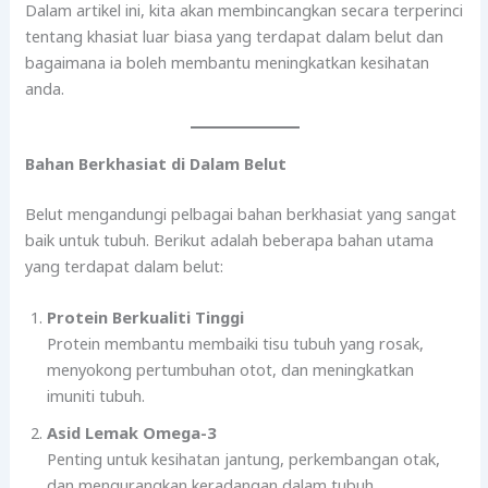
Dalam artikel ini, kita akan membincangkan secara terperinci
tentang khasiat luar biasa yang terdapat dalam belut dan
bagaimana ia boleh membantu meningkatkan kesihatan
anda.
Bahan Berkhasiat di Dalam Belut
Belut mengandungi pelbagai bahan berkhasiat yang sangat
baik untuk tubuh. Berikut adalah beberapa bahan utama
yang terdapat dalam belut:
Protein Berkualiti Tinggi
Protein membantu membaiki tisu tubuh yang rosak,
menyokong pertumbuhan otot, dan meningkatkan
imuniti tubuh.
Asid Lemak Omega-3
Penting untuk kesihatan jantung, perkembangan otak,
dan mengurangkan keradangan dalam tubuh.