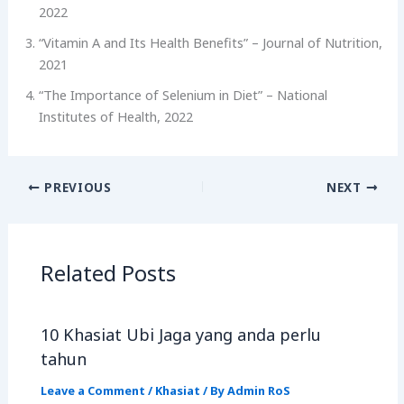
2022
“Vitamin A and Its Health Benefits” – Journal of Nutrition,
2021
“The Importance of Selenium in Diet” – National
Institutes of Health, 2022
PREVIOUS
NEXT
Related Posts
10 Khasiat Ubi Jaga yang anda perlu
tahun
Leave a Comment
/
Khasiat
/ By
Admin RoS