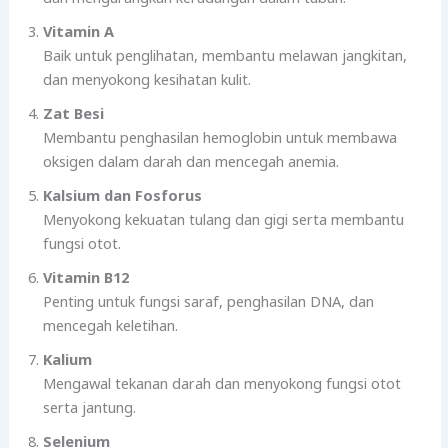
Vitamin A
Baik untuk penglihatan, membantu melawan jangkitan,
dan menyokong kesihatan kulit.
Zat Besi
Membantu penghasilan hemoglobin untuk membawa
oksigen dalam darah dan mencegah anemia.
Kalsium dan Fosforus
Menyokong kekuatan tulang dan gigi serta membantu
fungsi otot.
Vitamin B12
Penting untuk fungsi saraf, penghasilan DNA, dan
mencegah keletihan.
Kalium
Mengawal tekanan darah dan menyokong fungsi otot
serta jantung.
Selenium