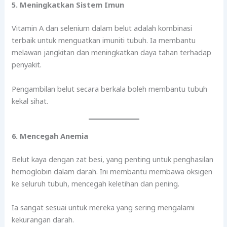
5. Meningkatkan Sistem Imun
Vitamin A dan selenium dalam belut adalah kombinasi
terbaik untuk menguatkan imuniti tubuh. Ia membantu
melawan jangkitan dan meningkatkan daya tahan terhadap
penyakit.
Pengambilan belut secara berkala boleh membantu tubuh
kekal sihat.
6. Mencegah Anemia
Belut kaya dengan zat besi, yang penting untuk penghasilan
hemoglobin dalam darah. Ini membantu membawa oksigen
ke seluruh tubuh, mencegah keletihan dan pening.
Ia sangat sesuai untuk mereka yang sering mengalami
kekurangan darah.