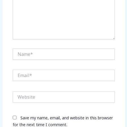
Name*
Email*
Website
Save my name, email, and website in this browser
for the next time I comment.