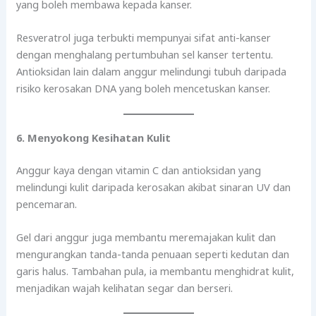
yang boleh membawa kepada kanser.
Resveratrol juga terbukti mempunyai sifat anti-kanser
dengan menghalang pertumbuhan sel kanser tertentu.
Antioksidan lain dalam anggur melindungi tubuh daripada
risiko kerosakan DNA yang boleh mencetuskan kanser.
6. Menyokong Kesihatan Kulit
Anggur kaya dengan vitamin C dan antioksidan yang
melindungi kulit daripada kerosakan akibat sinaran UV dan
pencemaran.
Gel dari anggur juga membantu meremajakan kulit dan
mengurangkan tanda-tanda penuaan seperti kedutan dan
garis halus. Tambahan pula, ia membantu menghidrat kulit,
menjadikan wajah kelihatan segar dan berseri.