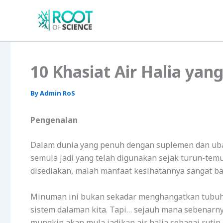
Skip
to
content
10 Khasiat Air Halia yan
By
Admin RoS
Pengenalan
Dalam dunia yang penuh dengan suplemen dan uba
semula jadi yang telah digunakan sejak turun-temu
disediakan, malah manfaat kesihatannya sangat ban
Minuman ini bukan sekadar menghangatkan tubuh, 
sistem dalaman kita. Tapi… sejauh mana sebenarnya
mungkin akan mula jadikan air halia sebagai rutin 