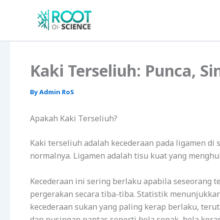
Skip
to
content
Kaki Terseliuh: Punca, 
By
Admin RoS
Apakah Kaki Terseliuh?
Kaki terseliuh adalah kecederaan pada ligamen di 
normalnya. Ligamen adalah tisu kuat yang mengh
Kecederaan ini sering berlaku apabila seseorang t
pergerakan secara tiba-tiba. Statistik menunjukka
kecederaan sukan yang paling kerap berlaku, ter
dan pusingan pantas seperti bola sepak, bola kera