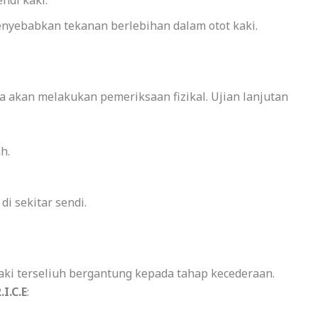
nyebabkan tekanan berlebihan dalam otot kaki.
a akan melakukan pemeriksaan fizikal. Ujian lanjutan
h.
i sekitar sendi.
ki terseliuh bergantung kepada tahap kecederaan.
.I.C.E
: