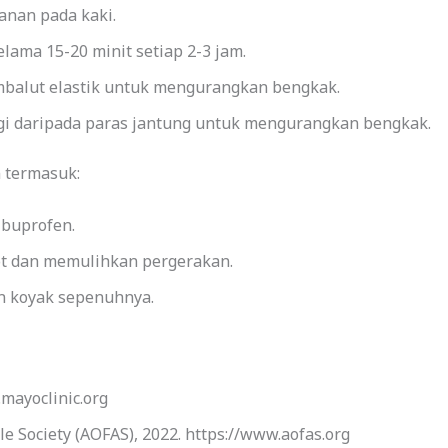
anan pada kaki.
ama 15-20 minit setiap 2-3 jam.
mbalut elastik untuk mengurangkan bengkak.
ggi daripada paras jantung untuk mengurangkan bengkak.
n termasuk:
ibuprofen.
t dan memulihkan pergerakan.
en koyak sepenuhnya.
.mayoclinic.org
e Society (AOFAS), 2022. https://www.aofas.org