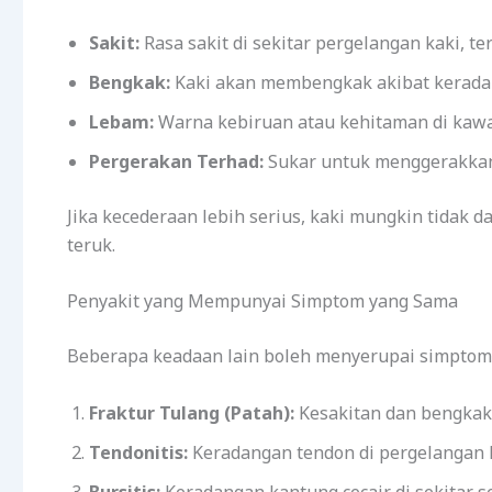
Sakit:
Rasa sakit di sekitar pergelangan kaki, t
Bengkak:
Kaki akan membengkak akibat kerada
Lebam:
Warna kebiruan atau kehitaman di kawas
Pergerakan Terhad:
Sukar untuk menggerakkan 
Jika kecederaan lebih serius, kaki mungkin tidak
teruk.
Penyakit yang Mempunyai Simptom yang Sama
Beberapa keadaan lain boleh menyerupai simptom k
Fraktur Tulang (Patah):
Kesakitan dan bengkak
Tendonitis:
Keradangan tendon di pergelangan 
Bursitis:
Keradangan kantung cecair di sekitar se